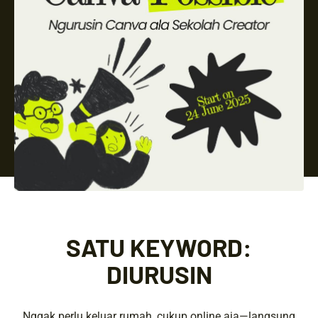
SATU KEYWORD:
DIURUSIN
Nggak perlu keluar rumah, cukup online aja—langsung